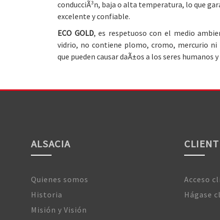
conducciÃ³n, baja o alta temperatura, lo que ga
excelente y confiable.
ECO GOLD
, es respetuoso con el medio ambien
vidrio, no contiene plomo, cromo, mercurio ni
que pueden causar daÃ±os a los seres humanos y
ALSACIA
CLIENT
Quienes somos
Acceso cl
Historia
Hágase c
Misión y Visión