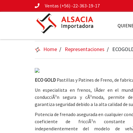
Ventas (+56) -22-363-19-17
QUIEN
Home
Representaciones
ECOGOL
ECO GOLD
Pastillas y Patines de Freno, de fabri
Un especialista en frenos, lÃ­der en el mund
conducciÃ³n segura y cÃ³moda, permite det
garantiza seguridad debido a la alta calidad de s
Potencia de frenado asegurada en cualquier cond
coeficiente de fricciÃ³n constante e
independientemente del modelo de vehÃ