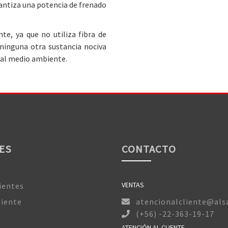
rantiza una potencia de frenado
te, ya que no utiliza fibra de
 ninguna otra sustancia nociva
 al medio ambiente.
ES
CONTACTO
VENTAS
ientes
liente
atencionalcliente@alsa
(+56) -22-363-19-17
ATENCIÓN AL CLIENTE